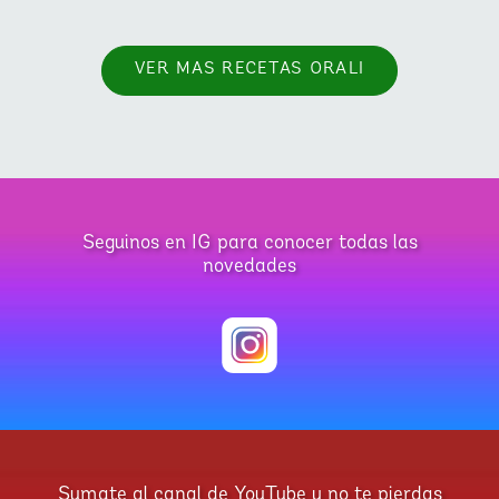
VER MAS RECETAS ORALI
Seguinos en IG para conocer todas las
novedades
Sumate al canal de YouTube y no te pierdas