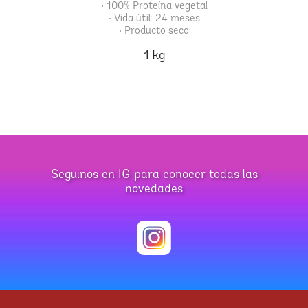
• 100% Proteína vegetal
• Vida útil: 24 meses
• Producto seco
1 kg
Seguinos en IG para conocer todas las
novedades